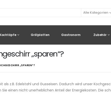
Alle Kategorien
Kochtöpfe
Grillplatten
Gastronorm
Zubehör
geschirr „sparen“?
KOCHGESCHIRR „SPAREN“?
 als z.B. Edelstahl und Gusseisen. Dadurch wird unser Kochgesc
n Sie einen nicht unerheblichen Anteil der Energiekosten. Die s