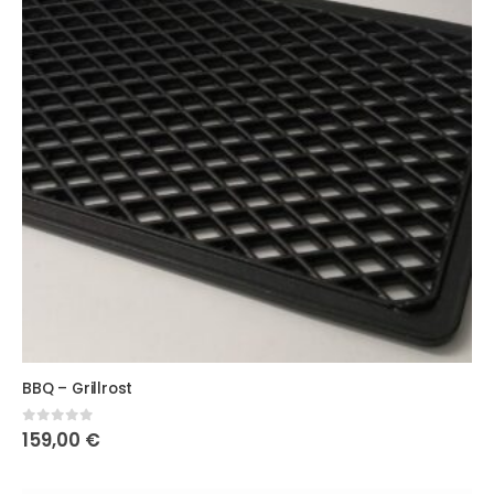
BBQ – Grillrost
0
out of 5
159,00
€