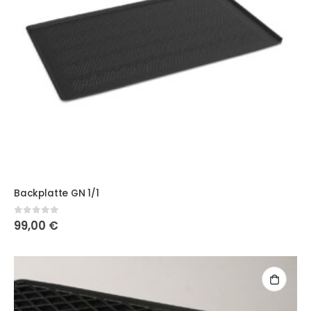
Dieses Produkt weist mehrere Varianten auf. Die Optionen
Backplatte GN 1/1
0
out of 5
99,00
€