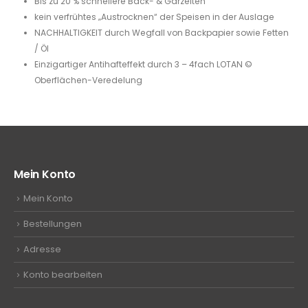
Bis zu 20 % schnellere Back- & Garzeiten
kein verfrühtes „Austrocknen“ der Speisen in der Auslage
NACHHALTIGKEIT durch Wegfall von Backpapier sowie Fetten
/ Öl
Einzigartiger Antihafteffekt durch 3 – 4fach LOTAN ©
Oberflächen-Veredelung
Mein Konto
Mein Konto
Bestellungen
Adresse
Konto bearbeiten