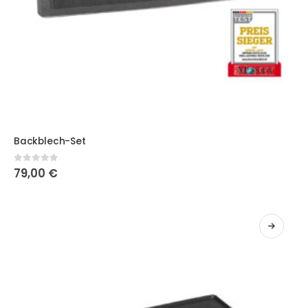
Backblech-Set
0
out of 5
79,00
€