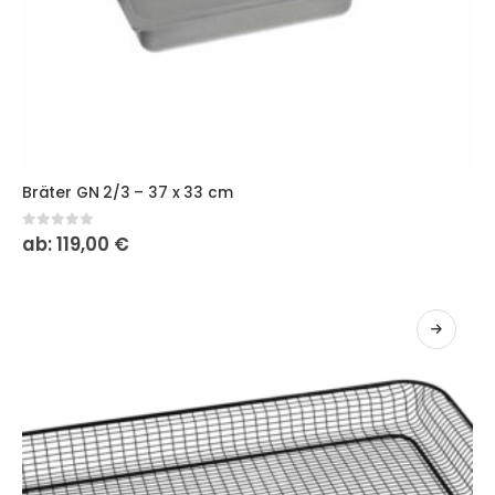
Dieses Produkt weist mehrere Varianten auf. Die Optionen
Bräter GN 2/3 – 37 x 33 cm
0
out of 5
ab:
119,00
€