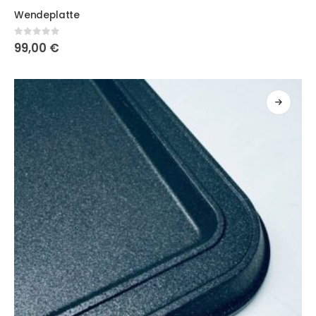
Wendeplatte
0
out of 5
99,00
€