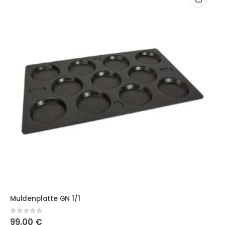
Muldenplatte GN 1/1
0
out of 5
99,00
€