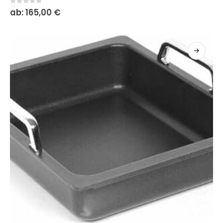
0
out of 5
ab:
165,00
€