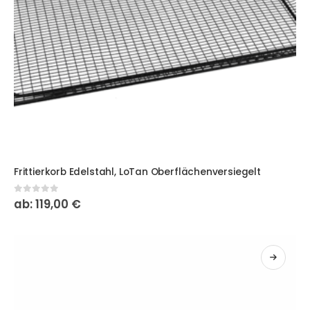
Dieses Produkt weist mehrere Varianten auf. Die Optionen
Frittierkorb Edelstahl, LoTan Oberflächenversiegelt
0
out of 5
ab:
119,00
€