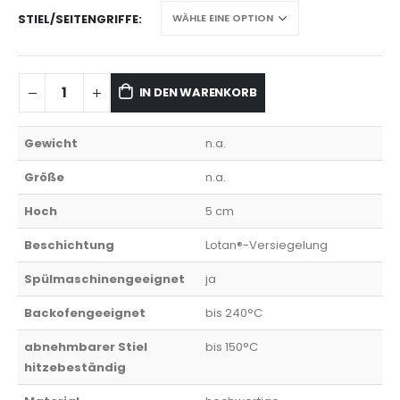
STIEL/SEITENGRIFFE
IN DEN WARENKORB
Gewicht
n.a.
Größe
n.a.
Hoch
5 cm
Beschichtung
Lotan®-Versiegelung
Spülmaschinengeeignet
ja
Backofengeeignet
bis 240°C
abnehmbarer Stiel
bis 150°C
hitzebeständig