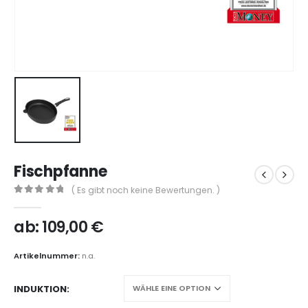
Fischpfanne
( Es gibt noch keine Bewertungen. )
0
out of 5
ab:
109,00
€
Artikelnummer:
n.a.
INDUKTION