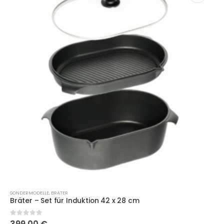
SONDERMODELLE
,
BRÄTER
Bräter – Set für Induktion 42 x 28 cm
0
out of 5