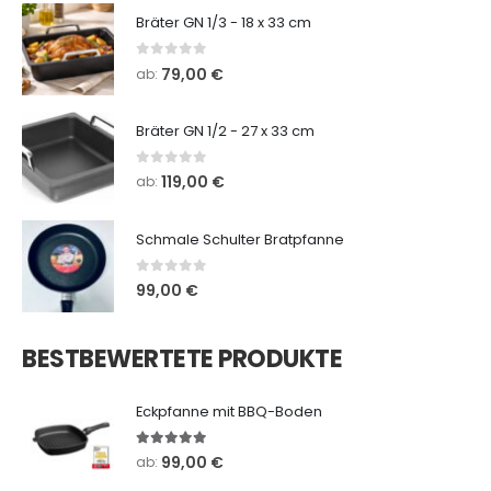
Bräter GN 1/3 - 18 x 33 cm
0
out of 5
79,00
€
ab:
Bräter GN 1/2 - 27 x 33 cm
0
out of 5
119,00
€
ab:
Schmale Schulter Bratpfanne
0
out of 5
99,00
€
BESTBEWERTETE PRODUKTE
Eckpfanne mit BBQ-Boden
5.00
out of 5
99,00
€
ab: