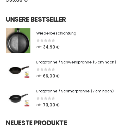
399,00
€
UNSERE BESTSELLER
Wiederbeschichtung
0
out of 5
34,90
€
ab:
Bratpfanne / Schwenkpfanne (5 cm hoch)
0
out of 5
66,00
€
ab:
Bratpfanne / Schmorpfanne (7 cm hoch)
0
out of 5
73,00
€
ab:
NEUESTE PRODUKTE