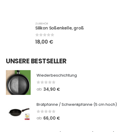
ZUBEHÖR
Silikon Soßenkelle, groß
0
out of 5
18,00
€
UNSERE BESTSELLER
Wiederbeschichtung
0
out of 5
34,90
€
ab:
Bratpfanne / Schwenkpfanne (5 cm hoch)
0
out of 5
66,00
€
ab: