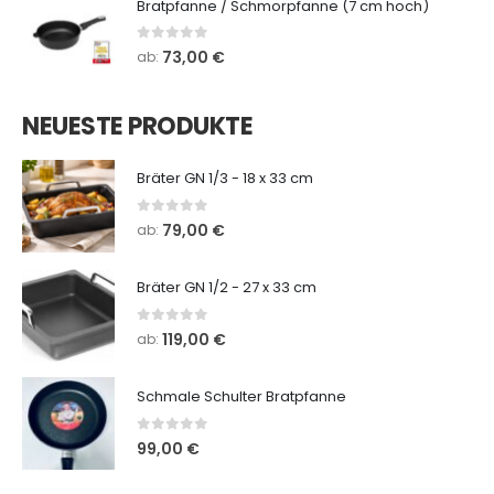
Bratpfanne / Schmorpfanne (7 cm hoch)
0
out of 5
73,00
€
ab:
NEUESTE PRODUKTE
Bräter GN 1/3 - 18 x 33 cm
0
out of 5
79,00
€
ab:
Bräter GN 1/2 - 27 x 33 cm
0
out of 5
119,00
€
ab:
Schmale Schulter Bratpfanne
0
out of 5
99,00
€