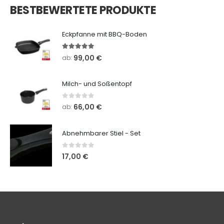
BESTBEWERTETE PRODUKTE
Eckpfanne mit BBQ-Boden
5.00
out of 5
99,00
€
ab:
Milch- und Soßentopf
0
out of 5
66,00
€
ab:
Abnehmbarer Stiel - Set
0
out of 5
17,00
€