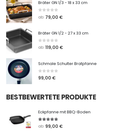
Bräter GN 1/3 - 18 x 33 cm
0
out of 5
79,00
€
ab:
Bräter GN 1/2 - 27 x 33 cm
0
out of 5
119,00
€
ab:
Schmale Schulter Bratpfanne
0
out of 5
99,00
€
BESTBEWERTETE PRODUKTE
Eckpfanne mit BBQ-Boden
5.00
out of 5
99,00
€
ab: