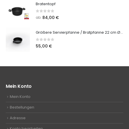
Bratentopf
0
out of 5
84,00
€
ab:
Größere Servierpfanne / Bratpfanne 22 cm Ø (5 cm hoch)
0
out of 5
55,00
€
Mein Konto
Mein Konto
Bestellungen
Adresse
Konto bearbeiten