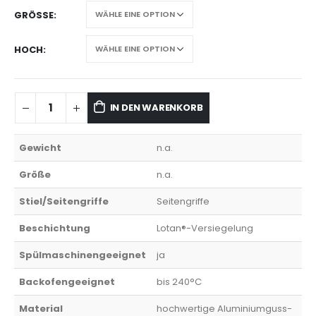
GRÖSSE
HOCH
IN DEN WARENKORB
Gewicht
n.a.
Größe
n.a.
Stiel/Seitengriffe
Seitengriffe
Beschichtung
Lotan®-Versiegelung
Spülmaschinengeeignet
ja
Backofengeeignet
bis 240°C
Material
hochwertige Aluminiumguss-