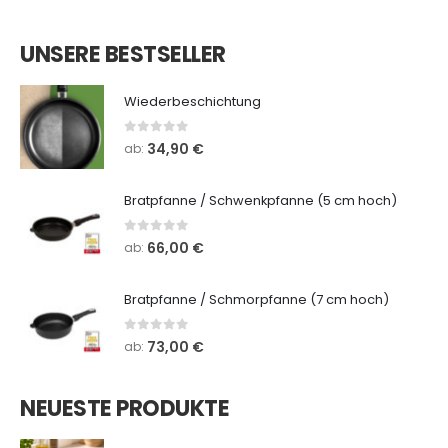
UNSERE BESTSELLER
Wiederbeschichtung
0
out of 5
34,90
€
ab:
Bratpfanne / Schwenkpfanne (5 cm hoch)
0
out of 5
66,00
€
ab:
Bratpfanne / Schmorpfanne (7 cm hoch)
0
out of 5
73,00
€
ab:
NEUESTE PRODUKTE